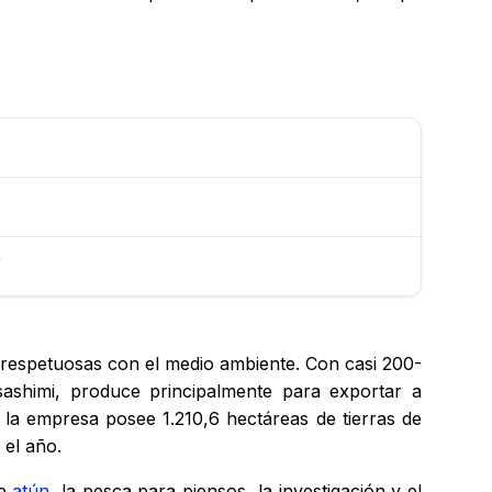
/
y respetuosas con el medio ambiente. Con casi 200-
ashimi, produce principalmente para exportar a
la empresa posee 1.210,6 hectáreas de tierras de
o el año.
de
atún
, la pesca para piensos, la investigación y el