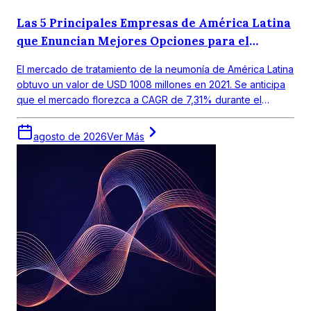
Las 5 Principales Empresas de América Latina
que Enuncian Mejores Opciones para el
Tratamiento de la Neumonía
El mercado de tratamiento de la neumonía de América Latina
obtuvo un valor de USD 1008 millones en 2021. Se anticipa
que el mercado florezca a CAGR de 7,31% durante el
periodo de pronóstico 2022-2027.
agosto de 2026
Ver Más