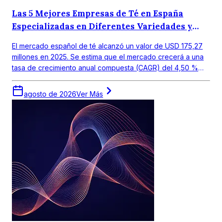
Las 5 Mejores Empresas de Té en España
Especializadas en Diferentes Variedades y
Gustos Regionales.
El mercado español de té alcanzó un valor de USD 175,27
millones en 2025. Se estima que el mercado crecerá a una
tasa de crecimiento anual compuesta (CAGR) del 4,50 %
entre 2026 y 2035, para alcanzar un valor de USD 272,19
millones en 2035.
agosto de 2026
Ver Más