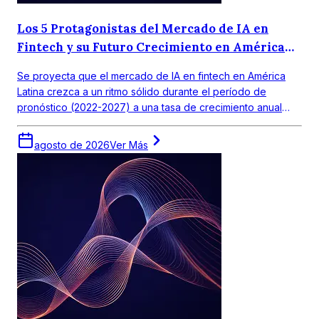
Los 5 Protagonistas del Mercado de IA en
Fintech y su Futuro Crecimiento en América
Latina
Se proyecta que el mercado de IA en fintech en América
Latina crezca a un ritmo sólido durante el período de
pronóstico (2022-2027) a una tasa de crecimiento anual
compuesta (CAGR) de 18,0%. El mercado objetivo en
América Latina obtuvo un valor de alrededor de USD 390
agosto de 2026
Ver Más
millones en 2021.