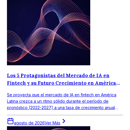
Los 5 Protagonistas del Mercado de IA en
Fintech y su Futuro Crecimiento en América
Latina
Se proyecta que el mercado de IA en fintech en América
Latina crezca a un ritmo sólido durante el período de
pronóstico (2022-2027) a una tasa de crecimiento anual
compuesta (CAGR) de 18,0%. El mercado objetivo en
América Latina obtuvo un valor de alrededor de USD 390
agosto de 2026
Ver Más
millones en 2021.