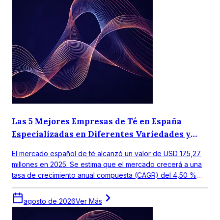
Las 5 Mejores Empresas de Té en España
Especializadas en Diferentes Variedades y
Gustos Regionales.
El mercado español de té alcanzó un valor de USD 175,27
millones en 2025. Se estima que el mercado crecerá a una
tasa de crecimiento anual compuesta (CAGR) del 4,50 %
entre 2026 y 2035, para alcanzar un valor de USD 272,19
millones en 2035.
agosto de 2026
Ver Más