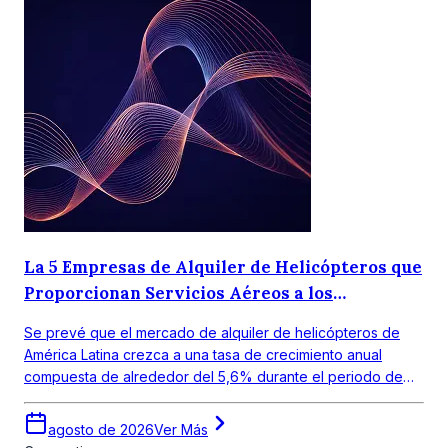
La 5 Empresas de Alquiler de Helicópteros que
Proporcionan Servicios Aéreos a los
Consumidores
Se prevé que el mercado de alquiler de helicópteros de
América Latina crezca a una tasa de crecimiento anual
compuesta de alrededor del 5,6% durante el periodo de
pronóstico 2026-2035.
agosto de 2026
Ver Más