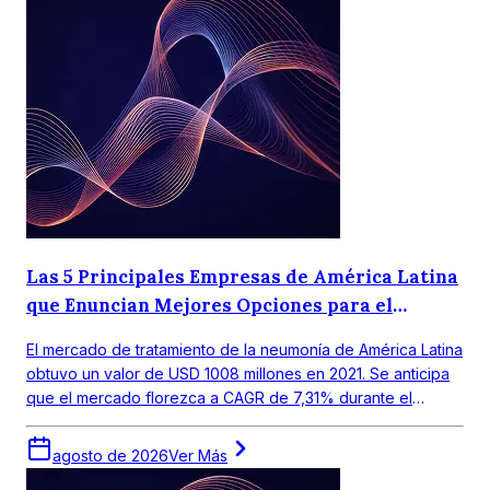
Las 5 Principales Empresas de América Latina
que Enuncian Mejores Opciones para el
Tratamiento de la Neumonía
El mercado de tratamiento de la neumonía de América Latina
obtuvo un valor de USD 1008 millones en 2021. Se anticipa
que el mercado florezca a CAGR de 7,31% durante el
periodo de pronóstico 2022-2027.
agosto de 2026
Ver Más