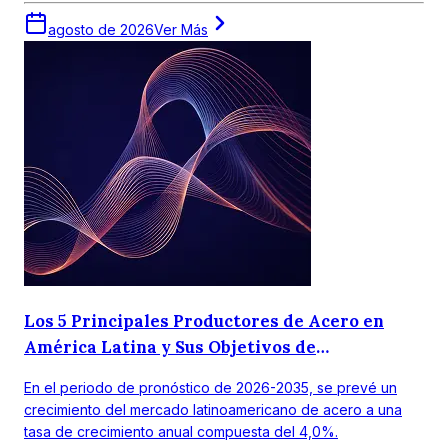
agosto de 2026
Ver Más
Los 5 Principales Productores de Acero en
América Latina y Sus Objetivos de
Sostenibilidad en el Crecimiento del Mercado
En el periodo de pronóstico de 2026-2035, se prevé un
crecimiento del mercado latinoamericano de acero a una
tasa de crecimiento anual compuesta del 4,0%.