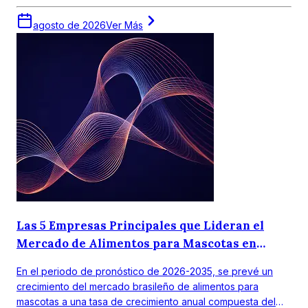
agosto de 2026
Ver Más
Las 5 Empresas Principales que Lideran el
Mercado de Alimentos para Mascotas en
Brasil
En el periodo de pronóstico de 2026-2035, se prevé un
crecimiento del mercado brasileño de alimentos para
mascotas a una tasa de crecimiento anual compuesta del