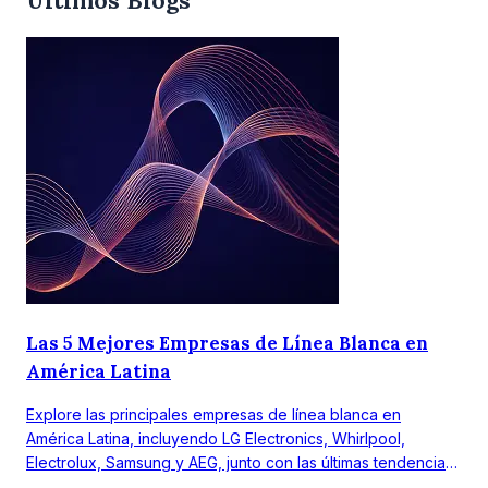
Últimos Blogs
Las 5 Mejores Empresas de Línea Blanca en
América Latina
Explore las principales empresas de línea blanca en
América Latina, incluyendo LG Electronics, Whirlpool,
Electrolux, Samsung y AEG, junto con las últimas tendencias
del mercado.