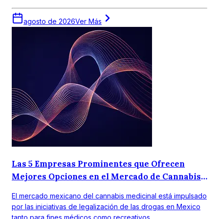
10,80%.
agosto de 2026
Ver Más
Las 5 Empresas Prominentes que Ofrecen
Mejores Opciones en el Mercado de Cannabis
Medicinal en México
El mercado mexicano del cannabis medicinal está impulsado
por las iniciativas de legalización de las drogas en Mexico
tanto para fines médicos como recreativos.