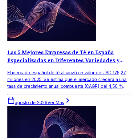
Las 5 Mejores Empresas de Té en España
Especializadas en Diferentes Variedades y
Gustos Regionales.
El mercado español de té alcanzó un valor de USD 175,27
millones en 2025. Se estima que el mercado crecerá a una
tasa de crecimiento anual compuesta (CAGR) del 4,50 %
entre 2026 y 2035, para alcanzar un valor de USD 272,19
millones en 2035.
agosto de 2026
Ver Más