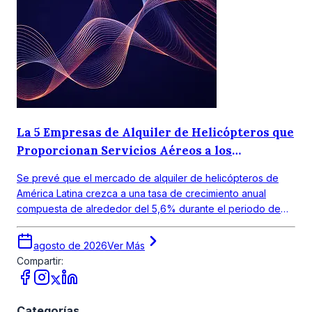
La 5 Empresas de Alquiler de Helicópteros que
Proporcionan Servicios Aéreos a los
Consumidores
Se prevé que el mercado de alquiler de helicópteros de
América Latina crezca a una tasa de crecimiento anual
compuesta de alrededor del 5,6% durante el periodo de
pronóstico 2026-2035.
agosto de 2026
Ver Más
Compartir:
Categorías