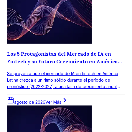
Los 5 Protagonistas del Mercado de IA en
Fintech y su Futuro Crecimiento en América
Latina
Se proyecta que el mercado de IA en fintech en América
Latina crezca a un ritmo sólido durante el período de
pronóstico (2022-2027) a una tasa de crecimiento anual
compuesta (CAGR) de 18,0%. El mercado objetivo en
América Latina obtuvo un valor de alrededor de USD 390
agosto de 2026
Ver Más
millones en 2021.