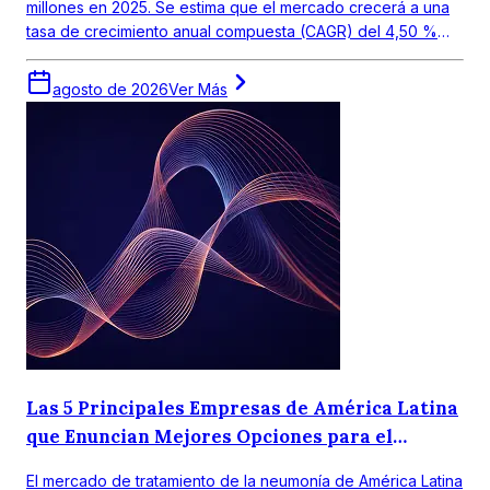
millones en 2025. Se estima que el mercado crecerá a una
tasa de crecimiento anual compuesta (CAGR) del 4,50 %
entre 2026 y 2035, para alcanzar un valor de USD 272,19
millones en 2035.
agosto de 2026
Ver Más
Las 5 Principales Empresas de América Latina
que Enuncian Mejores Opciones para el
Tratamiento de la Neumonía
El mercado de tratamiento de la neumonía de América Latina