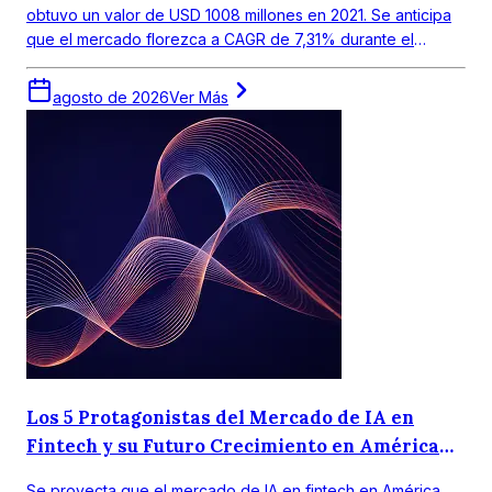
obtuvo un valor de USD 1008 millones en 2021. Se anticipa
que el mercado florezca a CAGR de 7,31% durante el
periodo de pronóstico 2022-2027.
agosto de 2026
Ver Más
Los 5 Protagonistas del Mercado de IA en
Fintech y su Futuro Crecimiento en América
Latina
Se proyecta que el mercado de IA en fintech en América