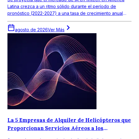
Latina crezca a un ritmo sólido durante el período de
pronóstico (2022-2027) a una tasa de crecimiento anual
compuesta (CAGR) de 18,0%. El mercado objetivo en
América Latina obtuvo un valor de alrededor de USD 390
agosto de 2026
Ver Más
millones en 2021.
La 5 Empresas de Alquiler de Helicópteros que
Proporcionan Servicios Aéreos a los
Consumidores