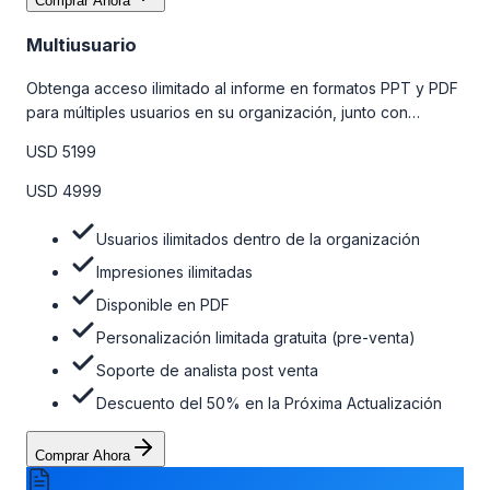
Comprar Ahora
Multiusuario
Obtenga acceso ilimitado al informe en formatos PPT y PDF
para múltiples usuarios en su organización, junto con
personalizaciones limitadas gratuitas en la etapa de pre-
USD 5199
venta, el soporte post-venta de nuestros analistas y una
opción de actualización gratuita del informe dentro de 180
USD 4999
días de la compra. Para obtener más información, consulte
la tabla de precios a continuación.
Usuarios ilimitados dentro de la organización
Impresiones ilimitadas
Disponible en PDF
Personalización limitada gratuita (pre-venta)
Soporte de analista post venta
Descuento del 50% en la Próxima Actualización
Comprar Ahora