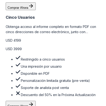
Comprar Ahora
Cinco Usuarios
Obtenga acceso al informe completo en formato PDF con
cinco direcciones de correo electrónico, junto con
personalizaciones limitadas gratuitas en la etapa de pre-
USD 4199
venta y el soporte post-venta de nuestros analistas. Para
obtener más información, consulte la tabla de precios a
USD 3999
continuación.
Restringido a cinco usuarios
Una impresión por usuario
Disponible en PDF
Personalización limitada gratuita (pre-venta)
Soporte de analista post venta
Descuento del 50% en la Próxima Actualización