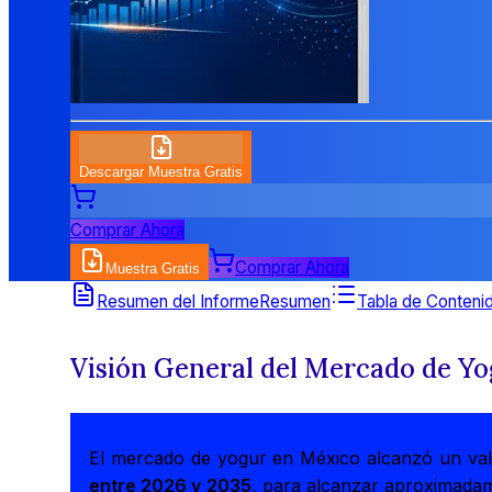
Descargar Muestra Gratis
Comprar Ahora
Comprar Ahora
Muestra Gratis
Resumen del Informe
Resumen
Tabla de Conteni
Visión General del Mercado de Y
El mercado de yogur en México alcanzó un va
entre 2026 y 2035
, para alcanzar aproximad