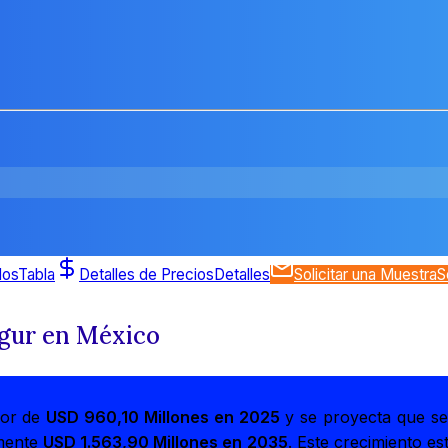
dos
Tabla
Detalles de Precios
Detalles
Solicitar una Muestra
S
ogur en México
lor de
USD 960,10 Millones en 2025
y se proyecta que s
amente
USD 1.563,90 Millones en 2035
. Este crecimiento es