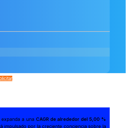
olicitar
e expanda a una
CAGR de alrededor del 5,00 %
tá impulsado por la creciente conciencia sobre la