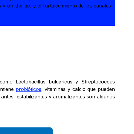
 y on-the-go, y el fortalecimiento de los canales
como Lactobacillus bulgaricus y Streptococcus
ontiene
probióticos
, vitaminas y calcio que pueden
rantes, estabilizantes y aromatizantes son algunos