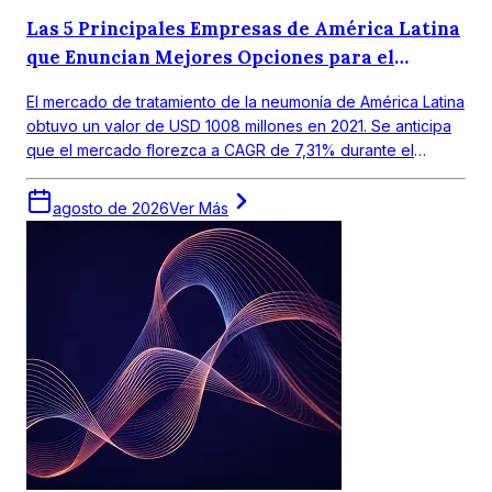
Las 5 Principales Empresas de América Latina
que Enuncian Mejores Opciones para el
Tratamiento de la Neumonía
El mercado de tratamiento de la neumonía de América Latina
obtuvo un valor de USD 1008 millones en 2021. Se anticipa
que el mercado florezca a CAGR de 7,31% durante el
periodo de pronóstico 2022-2027.
agosto de 2026
Ver Más