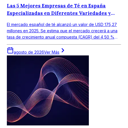
Las 5 Mejores Empresas de Té en España
Especializadas en Diferentes Variedades y
Gustos Regionales.
El mercado español de té alcanzó un valor de USD 175,27
millones en 2025. Se estima que el mercado crecerá a una
tasa de crecimiento anual compuesta (CAGR) del 4,50 %
entre 2026 y 2035, para alcanzar un valor de USD 272,19
millones en 2035.
agosto de 2026
Ver Más