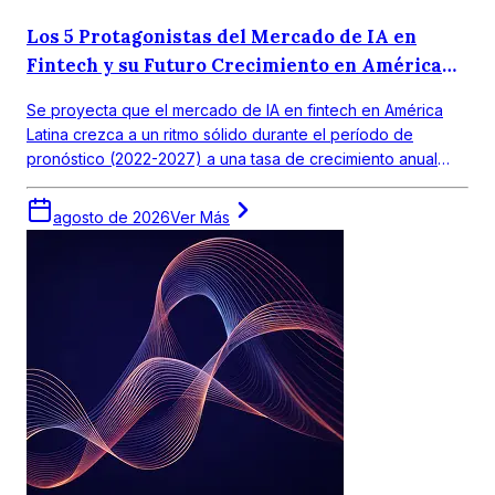
Los 5 Protagonistas del Mercado de IA en
Fintech y su Futuro Crecimiento en América
Latina
Se proyecta que el mercado de IA en fintech en América
Latina crezca a un ritmo sólido durante el período de
pronóstico (2022-2027) a una tasa de crecimiento anual
compuesta (CAGR) de 18,0%. El mercado objetivo en
América Latina obtuvo un valor de alrededor de USD 390
agosto de 2026
Ver Más
millones en 2021.