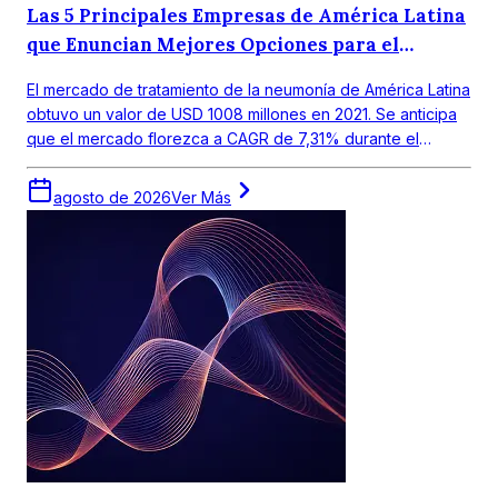
Las 5 Principales Empresas de América Latina
que Enuncian Mejores Opciones para el
Tratamiento de la Neumonía
El mercado de tratamiento de la neumonía de América Latina
obtuvo un valor de USD 1008 millones en 2021. Se anticipa
que el mercado florezca a CAGR de 7,31% durante el
periodo de pronóstico 2022-2027.
agosto de 2026
Ver Más