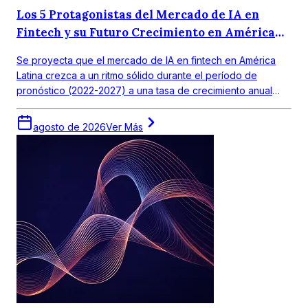
Los 5 Protagonistas del Mercado de IA en
Fintech y su Futuro Crecimiento en América
Latina
Se proyecta que el mercado de IA en fintech en América
Latina crezca a un ritmo sólido durante el período de
pronóstico (2022-2027) a una tasa de crecimiento anual
compuesta (CAGR) de 18,0%. El mercado objetivo en
América Latina obtuvo un valor de alrededor de USD 390
agosto de 2026
Ver Más
millones en 2021.