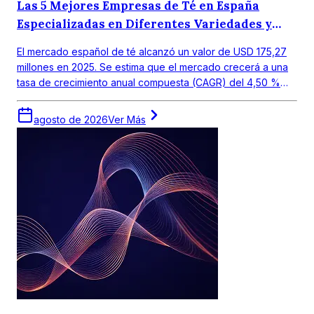
Las 5 Mejores Empresas de Té en España
Especializadas en Diferentes Variedades y
Gustos Regionales.
El mercado español de té alcanzó un valor de USD 175,27
millones en 2025. Se estima que el mercado crecerá a una
tasa de crecimiento anual compuesta (CAGR) del 4,50 %
entre 2026 y 2035, para alcanzar un valor de USD 272,19
millones en 2035.
agosto de 2026
Ver Más