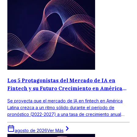
Los 5 Protagonistas del Mercado de IA en
Fintech y su Futuro Crecimiento en América
Latina
Se proyecta que el mercado de IA en fintech en América
Latina crezca a un ritmo sólido durante el período de
pronóstico (2022-2027) a una tasa de crecimiento anual
compuesta (CAGR) de 18,0%. El mercado objetivo en
América Latina obtuvo un valor de alrededor de USD 390
agosto de 2026
Ver Más
millones en 2021.