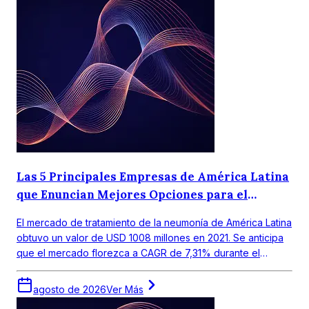
Las 5 Principales Empresas de América Latina
que Enuncian Mejores Opciones para el
Tratamiento de la Neumonía
El mercado de tratamiento de la neumonía de América Latina
obtuvo un valor de USD 1008 millones en 2021. Se anticipa
que el mercado florezca a CAGR de 7,31% durante el
periodo de pronóstico 2022-2027.
agosto de 2026
Ver Más