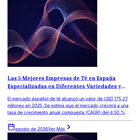
Las 5 Mejores Empresas de Té en España
Especializadas en Diferentes Variedades y
Gustos Regionales.
El mercado español de té alcanzó un valor de USD 175,27
millones en 2025. Se estima que el mercado crecerá a una
tasa de crecimiento anual compuesta (CAGR) del 4,50 %
entre 2026 y 2035, para alcanzar un valor de USD 272,19
millones en 2035.
agosto de 2026
Ver Más