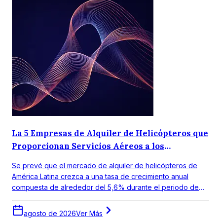
La 5 Empresas de Alquiler de Helicópteros que
Proporcionan Servicios Aéreos a los
Consumidores
Se prevé que el mercado de alquiler de helicópteros de
América Latina crezca a una tasa de crecimiento anual
compuesta de alrededor del 5,6% durante el periodo de
pronóstico 2026-2035.
agosto de 2026
Ver Más