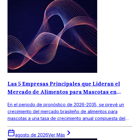
Las 5 Empresas Principales que Lideran el
Mercado de Alimentos para Mascotas en
Brasil
En el periodo de pronóstico de 2026-2035, se prevé un
crecimiento del mercado brasileño de alimentos para
mascotas a una tasa de crecimiento anual compuesta del
10,80%.
agosto de 2026
Ver Más