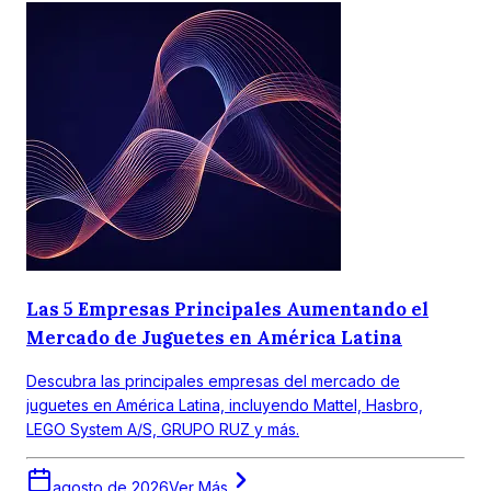
Las 5 Empresas Principales Aumentando el
Mercado de Juguetes en América Latina
Descubra las principales empresas del mercado de
juguetes en América Latina, incluyendo Mattel, Hasbro,
LEGO System A/S, GRUPO RUZ y más.
agosto de 2026
Ver Más