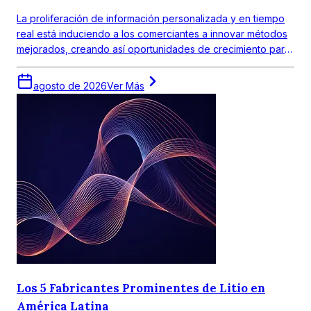
Latina
La proliferación de información personalizada y en tiempo
real está induciendo a los comerciantes a innovar métodos
mejorados, creando así oportunidades de crecimiento para
los principales actores de las plataformas de datos de
clientes.
agosto de 2026
Ver Más
Los 5 Fabricantes Prominentes de Litio en
América Latina