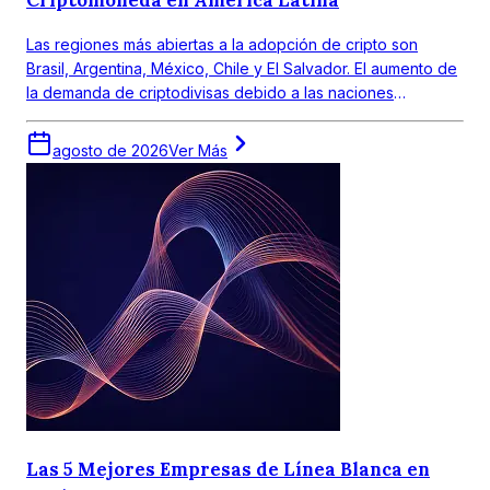
Criptomoneda en América Latina
Las regiones más abiertas a la adopción de cripto son
Brasil, Argentina, México, Chile y El Salvador. El aumento de
la demanda de criptodivisas debido a las naciones
emergentes y las economías en desarrollo está mostrando
fuertes proyecciones de crecimiento.
agosto de 2026
Ver Más
Las 5 Mejores Empresas de Línea Blanca en