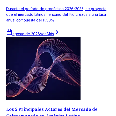
Durante el período de pronóstico 2026-2035, se proyecta
que el mercado latinoamericano del litio crezca a una tasa
anual compuesta del 11,50%.
agosto de 2026
Ver Más
Los 5 Principales Actores del Mercado de