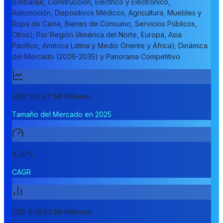
(Embalaje, Construcción, Eléctrico y Electrónico,
Automoción, Dispositivos Médicos, Agricultura, Muebles y
Ropa de Cama, Bienes de Consumo, Servicios Públicos,
Otros); Por Región (América del Norte, Europa, Asia
Pacífico, América Latina y Medio Oriente y África); Dinámica
del Mercado (2026-2035) y Panorama Competitivo
USD 582,87 Mil Millones
Tamaño del Mercado en 2025
4,20%
CAGR
USD 879,53 Mil Millones