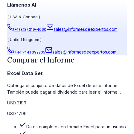
Llámenos Al
(
USA & Canada
)
sales@informesdeexpertos.com
+1 (818) 319-4060
(
United Kingdom
)
sales@informesdeexpertos.com
+44 7441 392205
Comprar el Informe
Excel Data Set
Obtenga el conjunto de datos de Excel de este informe.
También puede pagar el dividendo para leer el informe
detallado completo. Para obtener más información, consulte
USD 2199
la tabla de precios a continuación.
USD 1799
Datos completos en formato Excel para un usuario