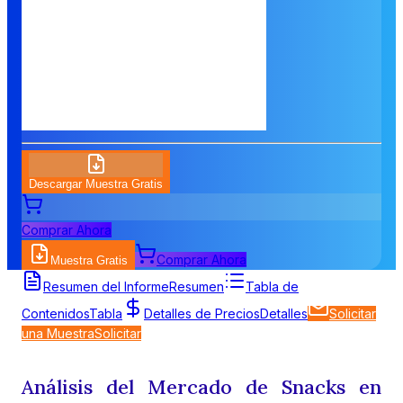
Descargar Muestra Gratis
Comprar Ahora
Comprar Ahora
Muestra Gratis
Resumen del Informe
Resumen
Tabla de
Contenidos
Tabla
Detalles de Precios
Detalles
Solicitar
una Muestra
Solicitar
Análisis del Mercado de Snacks en