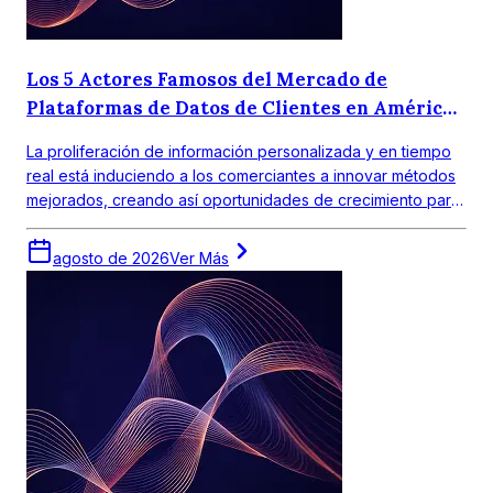
Los 5 Actores Famosos del Mercado de
Plataformas de Datos de Clientes en América
Latina
La proliferación de información personalizada y en tiempo
real está induciendo a los comerciantes a innovar métodos
mejorados, creando así oportunidades de crecimiento para
los principales actores de las plataformas de datos de
clientes.
agosto de 2026
Ver Más