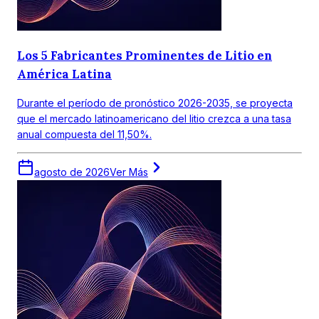
Los 5 Fabricantes Prominentes de Litio en
América Latina
Durante el período de pronóstico 2026-2035, se proyecta
que el mercado latinoamericano del litio crezca a una tasa
anual compuesta del 11,50%.
agosto de 2026
Ver Más