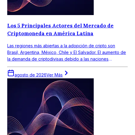
Los 5 Principales Actores del Mercado de
Criptomoneda en América Latina
Las regiones más abiertas a la adopción de cripto son
Brasil, Argentina, México, Chile y El Salvador. El aumento de
la demanda de criptodivisas debido a las naciones
emergentes y las economías en desarrollo está mostrando
fuertes proyecciones de crecimiento.
agosto de 2026
Ver Más