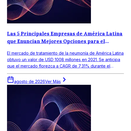
Las 5 Principales Empresas de América Latina
que Enuncian Mejores Opciones para el
Tratamiento de la Neumonía
El mercado de tratamiento de la neumonía de América Latina
obtuvo un valor de USD 1008 millones en 2021. Se anticipa
que el mercado florezca a CAGR de 7,31% durante el
periodo de pronóstico 2022-2027.
agosto de 2026
Ver Más