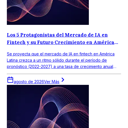
Los 5 Protagonistas del Mercado de IA en
Fintech y su Futuro Crecimiento en América
Latina
Se proyecta que el mercado de IA en fintech en América
Latina crezca a un ritmo sólido durante el período de
pronóstico (2022-2027) a una tasa de crecimiento anual
compuesta (CAGR) de 18,0%. El mercado objetivo en
América Latina obtuvo un valor de alrededor de USD 390
agosto de 2026
Ver Más
millones en 2021.