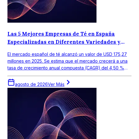
Las 5 Mejores Empresas de Té en España
Especializadas en Diferentes Variedades y
Gustos Regionales.
El mercado español de té alcanzó un valor de USD 175,27
millones en 2025. Se estima que el mercado crecerá a una
tasa de crecimiento anual compuesta (CAGR) del 4,50 %
entre 2026 y 2035, para alcanzar un valor de USD 272,19
millones en 2035.
agosto de 2026
Ver Más