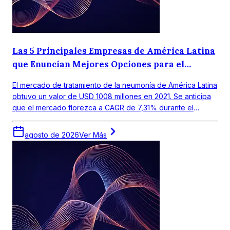
Las 5 Principales Empresas de América Latina
que Enuncian Mejores Opciones para el
Tratamiento de la Neumonía
El mercado de tratamiento de la neumonía de América Latina
obtuvo un valor de USD 1008 millones en 2021. Se anticipa
que el mercado florezca a CAGR de 7,31% durante el
periodo de pronóstico 2022-2027.
agosto de 2026
Ver Más