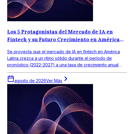
Los 5 Protagonistas del Mercado de IA en
Fintech y su Futuro Crecimiento en América
Latina
Se proyecta que el mercado de IA en fintech en América
Latina crezca a un ritmo sólido durante el período de
pronóstico (2022-2027) a una tasa de crecimiento anual
compuesta (CAGR) de 18,0%. El mercado objetivo en
América Latina obtuvo un valor de alrededor de USD 390
agosto de 2026
Ver Más
millones en 2021.