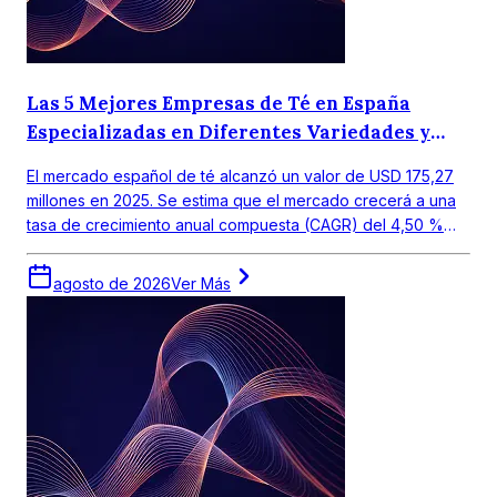
Las 5 Mejores Empresas de Té en España
Especializadas en Diferentes Variedades y
Gustos Regionales.
El mercado español de té alcanzó un valor de USD 175,27
millones en 2025. Se estima que el mercado crecerá a una
tasa de crecimiento anual compuesta (CAGR) del 4,50 %
entre 2026 y 2035, para alcanzar un valor de USD 272,19
millones en 2035.
agosto de 2026
Ver Más