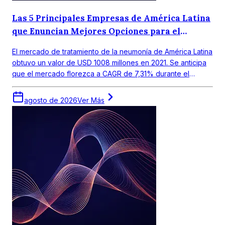
Las 5 Principales Empresas de América Latina
que Enuncian Mejores Opciones para el
Tratamiento de la Neumonía
El mercado de tratamiento de la neumonía de América Latina
obtuvo un valor de USD 1008 millones en 2021. Se anticipa
que el mercado florezca a CAGR de 7,31% durante el
periodo de pronóstico 2022-2027.
agosto de 2026
Ver Más