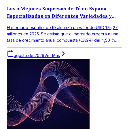
Las 5 Mejores Empresas de Té en España
Especializadas en Diferentes Variedades y
Gustos Regionales.
El mercado español de té alcanzó un valor de USD 175,27
millones en 2025. Se estima que el mercado crecerá a una
tasa de crecimiento anual compuesta (CAGR) del 4,50 %
entre 2026 y 2035, para alcanzar un valor de USD 272,19
millones en 2035.
agosto de 2026
Ver Más