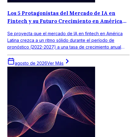
Los 5 Protagonistas del Mercado de IA en
Fintech y su Futuro Crecimiento en América
Latina
Se proyecta que el mercado de IA en fintech en América
Latina crezca a un ritmo sólido durante el período de
pronóstico (2022-2027) a una tasa de crecimiento anual
compuesta (CAGR) de 18,0%. El mercado objetivo en
América Latina obtuvo un valor de alrededor de USD 390
agosto de 2026
Ver Más
millones en 2021.