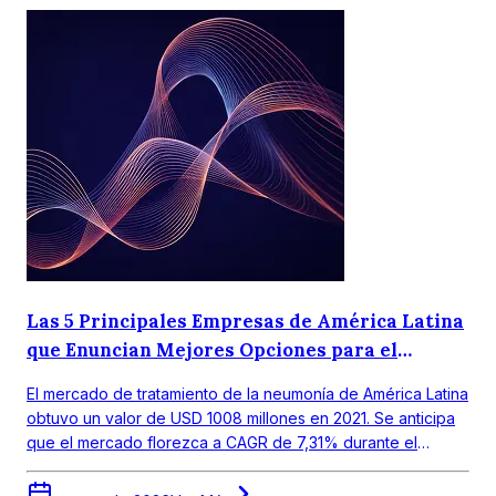
Las 5 Principales Empresas de América Latina
que Enuncian Mejores Opciones para el
Tratamiento de la Neumonía
El mercado de tratamiento de la neumonía de América Latina
obtuvo un valor de USD 1008 millones en 2021. Se anticipa
que el mercado florezca a CAGR de 7,31% durante el
periodo de pronóstico 2022-2027.