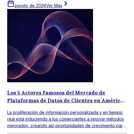
agosto de 2026
Ver Más
Los 5 Actores Famosos del Mercado de
Plataformas de Datos de Clientes en América
Latina
La proliferación de información personalizada y en tiempo
real está induciendo a los comerciantes a innovar métodos
mejorados, creando así oportunidades de crecimiento para
los principales actores de las plataformas de datos de