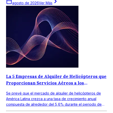
América Latina obtuvo un valor de alrededor de USD 390
agosto de 2026
Ver Más
millones en 2021.
La 5 Empresas de Alquiler de Helicópteros que
Proporcionan Servicios Aéreos a los
Consumidores
Se prevé que el mercado de alquiler de helicópteros de
América Latina crezca a una tasa de crecimiento anual
compuesta de alrededor del 5,6% durante el periodo de
pronóstico 2026-2035.