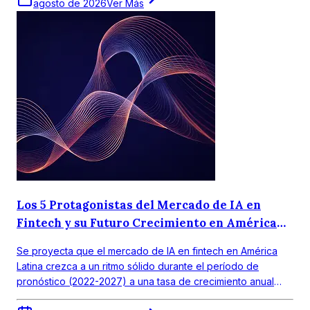
agosto de 2026
Ver Más
Los 5 Protagonistas del Mercado de IA en
Fintech y su Futuro Crecimiento en América
Latina
Se proyecta que el mercado de IA en fintech en América
Latina crezca a un ritmo sólido durante el período de
pronóstico (2022-2027) a una tasa de crecimiento anual
compuesta (CAGR) de 18,0%. El mercado objetivo en