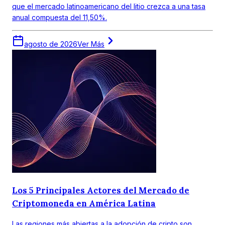
que el mercado latinoamericano del litio crezca a una tasa
anual compuesta del 11,50%.
agosto de 2026
Ver Más
Los 5 Principales Actores del Mercado de
Criptomoneda en América Latina
Las regiones más abiertas a la adopción de cripto son