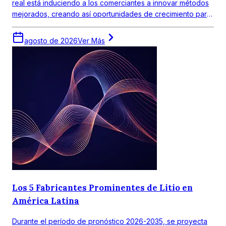
real está induciendo a los comerciantes a innovar métodos
mejorados, creando así oportunidades de crecimiento para
los principales actores de las plataformas de datos de
clientes.
agosto de 2026
Ver Más
Los 5 Fabricantes Prominentes de Litio en
América Latina
Durante el período de pronóstico 2026-2035, se proyecta