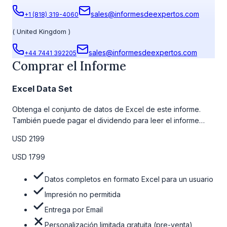
sales@informesdeexpertos.com
+1 (818) 319-4060
(
United Kingdom
)
sales@informesdeexpertos.com
+44 7441 392205
Comprar el Informe
Excel Data Set
Obtenga el conjunto de datos de Excel de este informe.
También puede pagar el dividendo para leer el informe
detallado completo. Para obtener más información, consulte
USD 2199
la tabla de precios a continuación.
USD 1799
Datos completos en formato Excel para un usuario
Impresión no permitida
Entrega por Email
Personalización limitada gratuita (pre-venta)