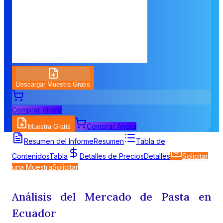
Descargar Muestra Gratis
Comprar Ahora
Comprar Ahora
Muestra Gratis
Resumen del Informe
Resumen
Tabla de
Contenidos
Tabla
Detalles de Precios
Detalles
Solicitar
una Muestra
Solicitar
Análisis del Mercado de Pasta en
Ecuador