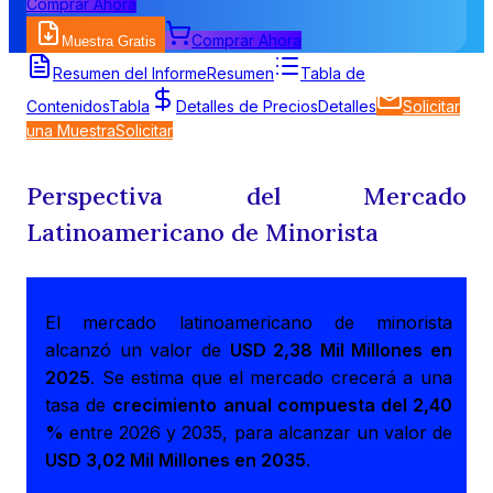
Comprar Ahora
Comprar Ahora
Muestra Gratis
Resumen del Informe
Resumen
Tabla de
Contenidos
Tabla
Detalles de Precios
Detalles
Solicitar
una Muestra
Solicitar
Perspectiva del Mercado
Latinoamericano de Minorista
El mercado latinoamericano de minorista
alcanzó un valor de
USD 2,38 Mil Millones en
2025
. Se estima que el mercado crecerá a una
tasa de
crecimiento anual compuesta del 2,40
%
entre 2026 y 2035, para alcanzar un valor de
USD 3,02 Mil Millones en 2035
.