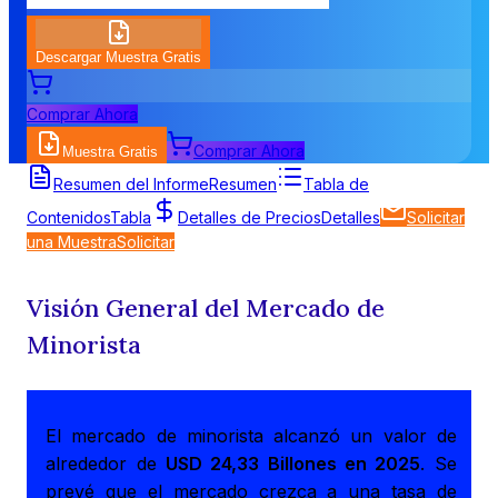
Descargar Muestra Gratis
Comprar Ahora
Comprar Ahora
Muestra Gratis
Resumen del Informe
Resumen
Tabla de
Contenidos
Tabla
Detalles de Precios
Detalles
Solicitar
una Muestra
Solicitar
Visión General del Mercado de
Minorista
El mercado de minorista alcanzó un valor de
alrededor de
USD 24,33 Billones en 2025
. Se
prevé que el mercado crezca a una tasa de