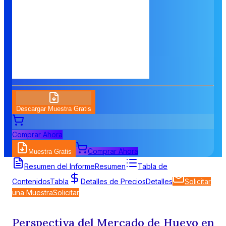
Descargar Muestra Gratis
Comprar Ahora
Comprar Ahora
Muestra Gratis
Resumen del Informe
Resumen
Tabla de
Contenidos
Tabla
Detalles de Precios
Detalles
Solicitar
una Muestra
Solicitar
Perspectiva del Mercado de Huevo en