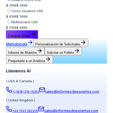
$ 3199
$ 2999
Cinco Usuarios USD
$ 4199
$ 3999
Multiusuario USD
$ 5199
$ 4999
Comprar Ahora
Metodología
Personalización de Solicitudes
Informe de Muestra
Solicitar un Folleto
Preguntarle a un Analista
Llámenos Al
(
USA & Canada
)
sales@informesdeexpertos.com
+1 (818) 319-4060
(
United Kingdom
)
sales@informesdeexpertos.com
+44 7441 392205