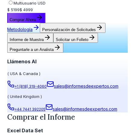
Multiusuario USD
$ 5199
$ 4999
Comprar Ahora
Metodología
Personalización de Solicitudes
Informe de Muestra
Solicitar un Folleto
Preguntarle a un Analista
Llámenos Al
(
USA & Canada
)
sales@informesdeexpertos.com
+1 (818) 319-4060
(
United Kingdom
)
sales@informesdeexpertos.com
+44 7441 392205
Comprar el Informe
Excel Data Set