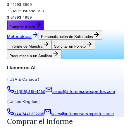
$ 4199
$ 3999
Multiusuario USD
$ 5199
$ 4999
Comprar Ahora
Metodología
Personalización de Solicitudes
Informe de Muestra
Solicitar un Folleto
Preguntarle a un Analista
Llámenos Al
(
USA & Canada
)
sales@informesdeexpertos.com
+1 (818) 319-4060
(
United Kingdom
)
sales@informesdeexpertos.com
+44 7441 392205
Comprar el Informe