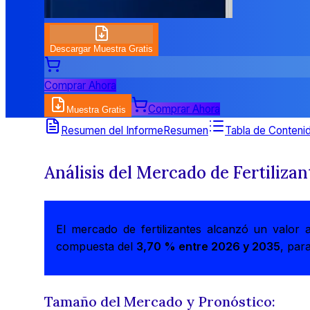
Descargar Muestra Gratis
Comprar Ahora
Comprar Ahora
Muestra Gratis
Resumen del Informe
Resumen
Tabla de Conteni
Análisis del Mercado de Fertilizan
El mercado de fertilizantes alcanzó un valo
compuesta del
3,70 % entre 2026 y 2035
, par
Tamaño del Mercado y Pronóstico: