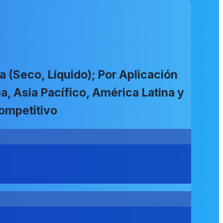
a (Seco, Líquido); Por Aplicación
pa, Asia Pacífico, América Latina y
ompetitivo