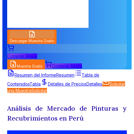
Descargar Muestra Gratis
Comprar Ahora
Comprar Ahora
Muestra Gratis
Resumen del Informe
Resumen
Tabla de
Contenidos
Tabla
Detalles de Precios
Detalles
Solicitar
una Muestra
Solicitar
Análisis de Mercado de Pinturas y
Recubrimientos en Perú