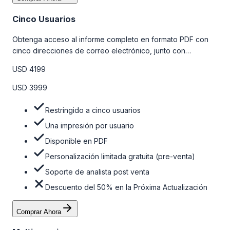
Cinco Usuarios
Obtenga acceso al informe completo en formato PDF con
cinco direcciones de correo electrónico, junto con
personalizaciones limitadas gratuitas en la etapa de pre-
USD 4199
venta y el soporte post-venta de nuestros analistas. Para
obtener más información, consulte la tabla de precios a
USD 3999
continuación.
Restringido a cinco usuarios
Una impresión por usuario
Disponible en PDF
Personalización limitada gratuita (pre-venta)
Soporte de analista post venta
Descuento del 50% en la Próxima Actualización
Comprar Ahora