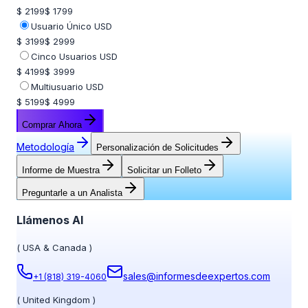
$ 2199
$ 1799
Usuario Único USD
$ 3199
$ 2999
Cinco Usuarios USD
$ 4199
$ 3999
Multiusuario USD
$ 5199
$ 4999
Comprar Ahora
Metodología
Personalización de Solicitudes
Informe de Muestra
Solicitar un Folleto
Preguntarle a un Analista
Llámenos Al
(
USA & Canada
)
sales@informesdeexpertos.com
+1 (818) 319-4060
(
United Kingdom
)