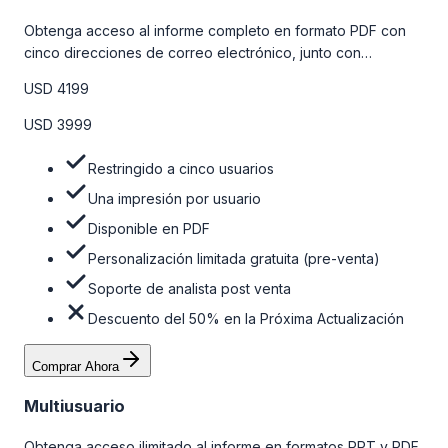
Obtenga acceso al informe completo en formato PDF con
cinco direcciones de correo electrónico, junto con
personalizaciones limitadas gratuitas en la etapa de pre-
USD 4199
venta y el soporte post-venta de nuestros analistas. Para
obtener más información, consulte la tabla de precios a
USD 3999
continuación.
Restringido a cinco usuarios
Una impresión por usuario
Disponible en PDF
Personalización limitada gratuita (pre-venta)
Soporte de analista post venta
Descuento del 50% en la Próxima Actualización
Comprar Ahora
Multiusuario
Obtenga acceso ilimitado al informe en formatos PPT y PDF