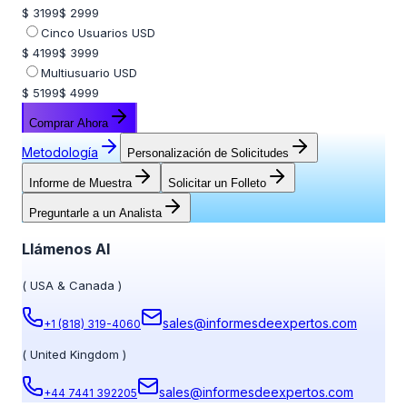
$ 3199
$ 2999
Cinco Usuarios USD
$ 4199
$ 3999
Multiusuario USD
$ 5199
$ 4999
Comprar Ahora
Metodología
Personalización de Solicitudes
Informe de Muestra
Solicitar un Folleto
Preguntarle a un Analista
Llámenos Al
(
USA & Canada
)
sales@informesdeexpertos.com
+1 (818) 319-4060
(
United Kingdom
)
sales@informesdeexpertos.com
+44 7441 392205