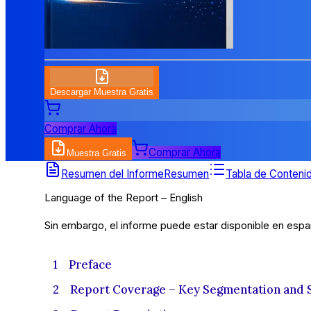
Descargar Muestra Gratis
Comprar Ahora
Comprar Ahora
Muestra Gratis
Tabla de Contenidos
Resumen del Informe
Resumen
Tabla de Conteni
Language of the Report – English
Sin embargo, el informe puede estar disponible en españ
1 Preface
2 Report Coverage – Key Segmentation and 