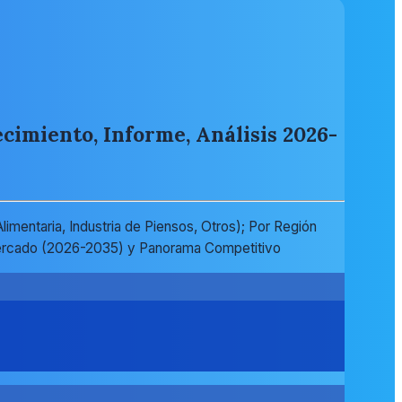
cimiento, Informe, Análisis 2026-
imentaria, Industria de Piensos, Otros); Por Región
el Mercado (2026-2035) y Panorama Competitivo