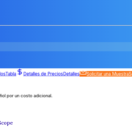
dos
Tabla
Detalles de Precios
Detalles
Solicitar una Muestra
S
ol por un costo adicional.
Scope