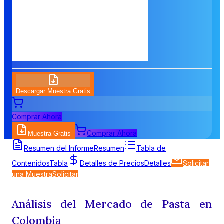
Descargar Muestra Gratis
Comprar Ahora
Comprar Ahora
Muestra Gratis
Resumen del Informe
Resumen
Tabla de
Contenidos
Tabla
Detalles de Precios
Detalles
Solicitar
una Muestra
Solicitar
Análisis del Mercado de Pasta en
Colombia