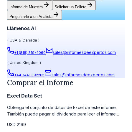
Informe de Muestra
Solicitar un Folleto
Preguntarle a un Analista
Llámenos Al
(
USA & Canada
)
sales@informesdeexpertos.com
+1 (818) 319-4060
(
United Kingdom
)
sales@informesdeexpertos.com
+44 7441 392205
Comprar el Informe
Excel Data Set
Obtenga el conjunto de datos de Excel de este informe.
También puede pagar el dividendo para leer el informe
detallado completo. Para obtener más información, consulte
USD 2199
la tabla de precios a continuación.