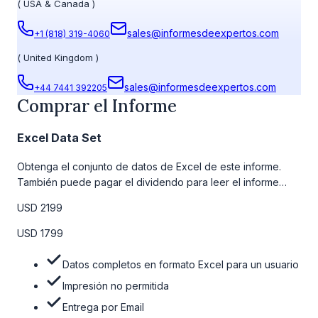
(
USA & Canada
)
sales@informesdeexpertos.com
+1 (818) 319-4060
(
United Kingdom
)
sales@informesdeexpertos.com
+44 7441 392205
Comprar el Informe
Excel Data Set
Obtenga el conjunto de datos de Excel de este informe.
También puede pagar el dividendo para leer el informe
detallado completo. Para obtener más información, consulte
USD 2199
la tabla de precios a continuación.
USD 1799
Datos completos en formato Excel para un usuario
Impresión no permitida
Entrega por Email