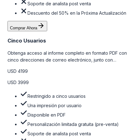
Soporte de analista post venta
Descuento del 50% en la Próxima Actualización
Comprar Ahora
Cinco Usuarios
Obtenga acceso al informe completo en formato PDF con
cinco direcciones de correo electrónico, junto con
personalizaciones limitadas gratuitas en la etapa de pre-
USD 4199
venta y el soporte post-venta de nuestros analistas. Para
obtener más información, consulte la tabla de precios a
USD 3999
continuación.
Restringido a cinco usuarios
Una impresión por usuario
Disponible en PDF
Personalización limitada gratuita (pre-venta)
Soporte de analista post venta