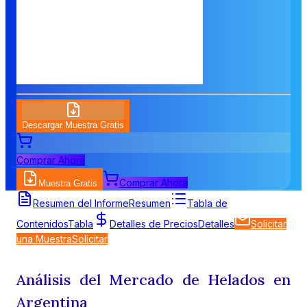
Descargar Muestra Gratis
Comprar Ahora
Comprar Ahora
Muestra Gratis
Resumen del Informe
Resumen
Tabla de
Contenidos
Tabla
Detalles de Precios
Detalles
Solicitar
una Muestra
Solicitar
Análisis del Mercado de Helados en
Argentina