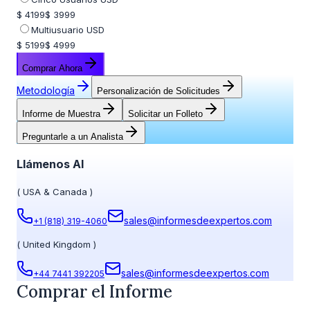
$ 4199
$ 3999
Multiusuario USD
$ 5199
$ 4999
Comprar Ahora
Metodología
Personalización de Solicitudes
Informe de Muestra
Solicitar un Folleto
Preguntarle a un Analista
Llámenos Al
(
USA & Canada
)
sales@informesdeexpertos.com
+1 (818) 319-4060
(
United Kingdom
)
sales@informesdeexpertos.com
+44 7441 392205
Comprar el Informe