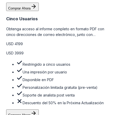
Comprar Ahora
Cinco Usuarios
Obtenga acceso al informe completo en formato PDF con
cinco direcciones de correo electrónico, junto con
personalizaciones limitadas gratuitas en la etapa de pre-
USD 4199
venta y el soporte post-venta de nuestros analistas. Para
obtener más información, consulte la tabla de precios a
USD 3999
continuación.
Restringido a cinco usuarios
Una impresión por usuario
Disponible en PDF
Personalización limitada gratuita (pre-venta)
Soporte de analista post venta
Descuento del 50% en la Próxima Actualización