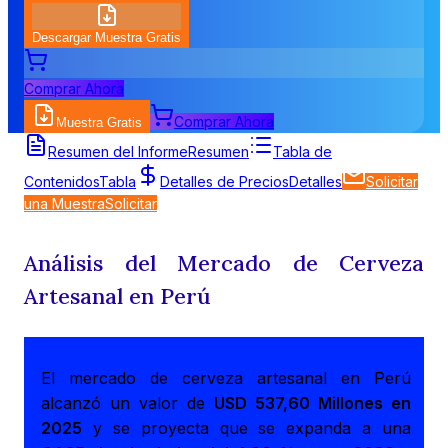
Descargar Muestra Gratis
Comprar Ahora
Comprar Ahora
Muestra Gratis
Resumen del Informe
Resumen
Tabla de
Contenidos
Tabla
Detalles de Precios
Detalles
Solicitar
una Muestra
Solicitar
Análisis del Mercado de Cerveza
Artesanal en Perú
El mercado de cerveza artesanal en Perú
alcanzó un valor de
USD 537,60 Millones en
2025
y se proyecta que se expanda a una