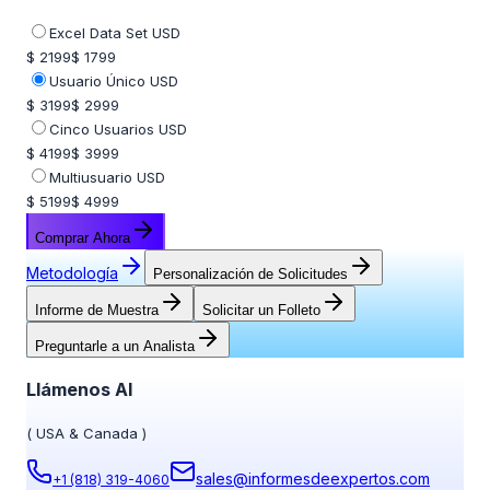
Excel Data Set USD
$ 2199
$ 1799
Usuario Único USD
$ 3199
$ 2999
Cinco Usuarios USD
$ 4199
$ 3999
Multiusuario USD
$ 5199
$ 4999
Comprar Ahora
Metodología
Personalización de Solicitudes
Informe de Muestra
Solicitar un Folleto
Preguntarle a un Analista
Llámenos Al
(
USA & Canada
)
sales@informesdeexpertos.com
+1 (818) 319-4060