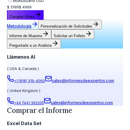
Multiusuario USD
$ 5199
$ 4999
Comprar Ahora
Metodología
Personalización de Solicitudes
Informe de Muestra
Solicitar un Folleto
Preguntarle a un Analista
Llámenos Al
(
USA & Canada
)
sales@informesdeexpertos.com
+1 (818) 319-4060
(
United Kingdom
)
sales@informesdeexpertos.com
+44 7441 392205
Comprar el Informe
Excel Data Set