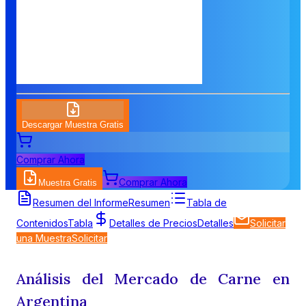
Descargar Muestra Gratis
Comprar Ahora
Comprar Ahora
Muestra Gratis
Resumen del Informe
Resumen
Tabla de
Contenidos
Tabla
Detalles de Precios
Detalles
Solicitar
una Muestra
Solicitar
Análisis del Mercado de Carne en
Argentina