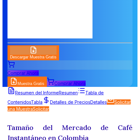
Descargar Muestra Gratis
Comprar Ahora
Comprar Ahora
Muestra Gratis
Resumen del Informe
Resumen
Tabla de
Contenidos
Tabla
Detalles de Precios
Detalles
Solicitar
una Muestra
Solicitar
Tamaño del Mercado de Café
Instantáneo en Colombia