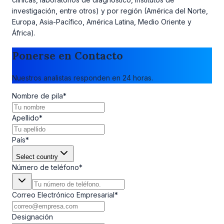
investigación, entre otros) y por región (América del Norte,
Europa, Asia-Pacífico, América Latina, Medio Oriente y
África).
Ponerse en Contacto
Nuestros analistas responden en 24 horas.
Nombre de pila
*
Apellido
*
País
*
Select country
Número de teléfono
*
Correo Electrónico Empresarial
*
Designación