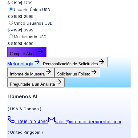
$ 2199
$ 1799
Usuario Único USD
$ 3199
$ 2999
Cinco Usuarios USD
$ 4199
$ 3999
Multiusuario USD
$ 5199
$ 4999
Comprar Ahora
Metodología
Personalización de Solicitudes
Informe de Muestra
Solicitar un Folleto
Preguntarle a un Analista
Llámenos Al
(
USA & Canada
)
sales@informesdeexpertos.com
+1 (818) 319-4060
(
United Kingdom
)