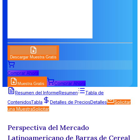
Descargar Muestra Gratis
Comprar Ahora
Comprar Ahora
Muestra Gratis
Resumen del Informe
Resumen
Tabla de
Contenidos
Tabla
Detalles de Precios
Detalles
Solicitar
una Muestra
Solicitar
Perspectiva del Mercado
Latinoamericano de Barras de Cereal