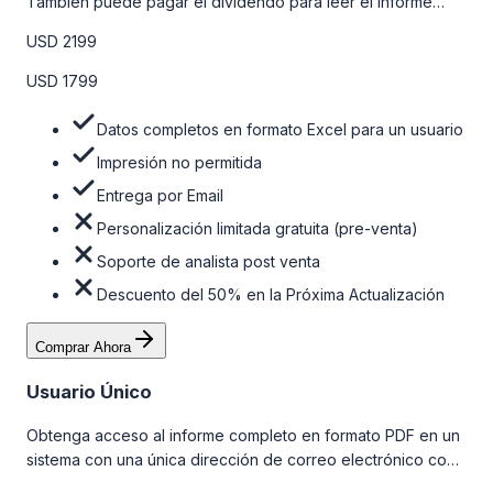
También puede pagar el dividendo para leer el informe
detallado completo. Para obtener más información, consulte
USD 2199
la tabla de precios a continuación.
USD 1799
Datos completos en formato Excel para un usuario
Impresión no permitida
Entrega por Email
Personalización limitada gratuita (pre-venta)
Soporte de analista post venta
Descuento del 50% en la Próxima Actualización
Comprar Ahora
Usuario Único
Obtenga acceso al informe completo en formato PDF en un
sistema con una única dirección de correo electrónico con
algunas limitaciones. Para obtener más información, consulte