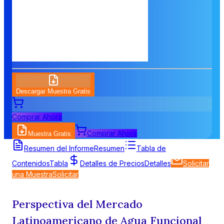
Descargar Muestra Gratis
Comprar Ahora
Comprar Ahora
Muestra Gratis
Resumen del Informe
Resumen
Tabla de
Contenidos
Tabla
Detalles de Precios
Detalles
Solicitar
una Muestra
Solicitar
Perspectiva del Mercado
Latinoamericano de Agua Funcional