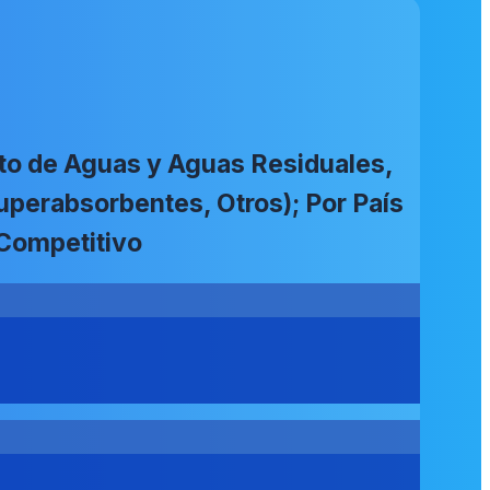
nto de Aguas y Aguas Residuales,
uperabsorbentes, Otros); Por País
 Competitivo