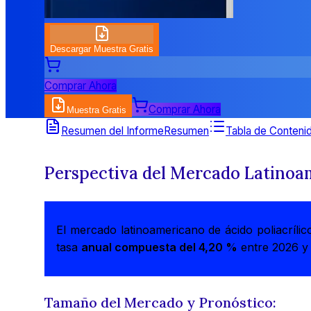
Descargar Muestra Gratis
Comprar Ahora
Comprar Ahora
Muestra Gratis
Resumen del Informe
Resumen
Tabla de Conteni
Perspectiva del Mercado Latinoam
El mercado latinoamericano de ácido poliacríl
tasa
anual compuesta del 4,20 %
entre 2026 y 
Tamaño del Mercado y Pronóstico: