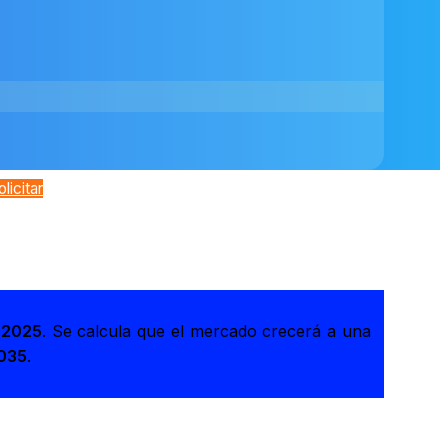
olicitar
n 2025
. Se calcula que el mercado crecerá a una
2035
.