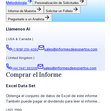
Metodología
Personalización de Solicitudes
Informe de Muestra
Solicitar un Folleto
Preguntarle a un Analista
Llámenos Al
(
USA & Canada
)
sales@informesdeexpertos.com
+1 (818) 319-4060
(
United Kingdom
)
sales@informesdeexpertos.com
+44 7441 392205
Comprar el Informe
Excel Data Set
Obtenga el conjunto de datos de Excel de este informe.
También puede pagar el dividendo para leer el informe
detallado completo. Para obtener más información, consulte
USD 2199