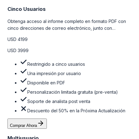
Cinco Usuarios
Obtenga acceso al informe completo en formato PDF con
cinco direcciones de correo electrónico, junto con
personalizaciones limitadas gratuitas en la etapa de pre-
USD 4199
venta y el soporte post-venta de nuestros analistas. Para
obtener más información, consulte la tabla de precios a
USD 3999
continuación.
Restringido a cinco usuarios
Una impresión por usuario
Disponible en PDF
Personalización limitada gratuita (pre-venta)
Soporte de analista post venta
Descuento del 50% en la Próxima Actualización
Comprar Ahora
Multiusuario