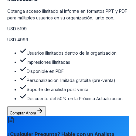
Obtenga acceso ilimitado al informe en formatos PPT y PDF
para múltiples usuarios en su organización, junto con
personalizaciones limitadas gratuitas en la etapa de pre-
USD 5199
venta, el soporte post-venta de nuestros analistas y una
opción de actualización gratuita del informe dentro de 180
USD 4999
días de la compra. Para obtener más información, consulte
la tabla de precios a continuación.
Usuarios ilimitados dentro de la organización
Impresiones ilimitadas
Disponible en PDF
Personalización limitada gratuita (pre-venta)
Soporte de analista post venta
Descuento del 50% en la Próxima Actualización
Comprar Ahora
¿Cualquier Pregunta? Hable con un Analista