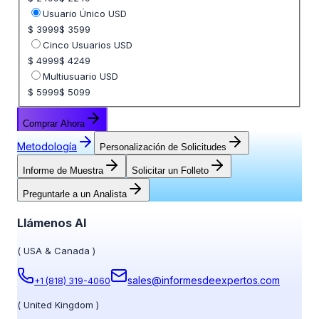
Usuario Único USD
$ 3999
$ 3599
Cinco Usuarios USD
$ 4999
$ 4249
Multiusuario USD
$ 5999
$ 5099
Comprar Ahora
Metodología
Personalización de Solicitudes
Informe de Muestra
Solicitar un Folleto
Preguntarle a un Analista
Llámenos Al
(
USA & Canada
)
sales@informesdeexpertos.com
+1 (818) 319-4060
(
United Kingdom
)