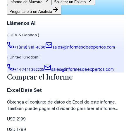
Informe de Muestra
Solicitar un Folleto
Preguntarle a un Analista
Llámenos Al
(
USA & Canada
)
sales@informesdeexpertos.com
+1 (818) 319-4060
(
United Kingdom
)
sales@informesdeexpertos.com
+44 7441 392205
Comprar el Informe
Excel Data Set
Obtenga el conjunto de datos de Excel de este informe.
También puede pagar el dividendo para leer el informe
detallado completo. Para obtener más información, consulte
USD 2199
la tabla de precios a continuación.
USD 1799