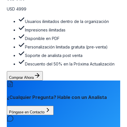
venta, el soporte post-venta de nuestros analistas y una
opción de actualización gratuita del informe dentro de 180
USD 4999
días de la compra. Para obtener más información, consulte
la tabla de precios a continuación.
Usuarios ilimitados dentro de la organización
Impresiones ilimitadas
Disponible en PDF
Personalización limitada gratuita (pre-venta)
Soporte de analista post venta
Descuento del 50% en la Próxima Actualización
Comprar Ahora
¿Cualquier Pregunta? Hable con un Analista
Póngase en Contacto