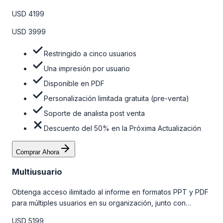
personalizaciones limitadas gratuitas en la etapa de pre-
USD 4199
venta y el soporte post-venta de nuestros analistas. Para
obtener más información, consulte la tabla de precios a
USD 3999
continuación.
Restringido a cinco usuarios
Una impresión por usuario
Disponible en PDF
Personalización limitada gratuita (pre-venta)
Soporte de analista post venta
Descuento del 50% en la Próxima Actualización
Comprar Ahora
Multiusuario
Obtenga acceso ilimitado al informe en formatos PPT y PDF
para múltiples usuarios en su organización, junto con
personalizaciones limitadas gratuitas en la etapa de pre-
USD 5199