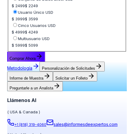
$ 2499
$ 2249
Usuario Único USD
$ 3999
$ 3599
Cinco Usuarios USD
$ 4999
$ 4249
Multiusuario USD
$ 5999
$ 5099
Comprar Ahora
Metodología
Personalización de Solicitudes
Informe de Muestra
Solicitar un Folleto
Preguntarle a un Analista
Llámenos Al
(
USA & Canada
)
sales@informesdeexpertos.com
+1 (818) 319-4060