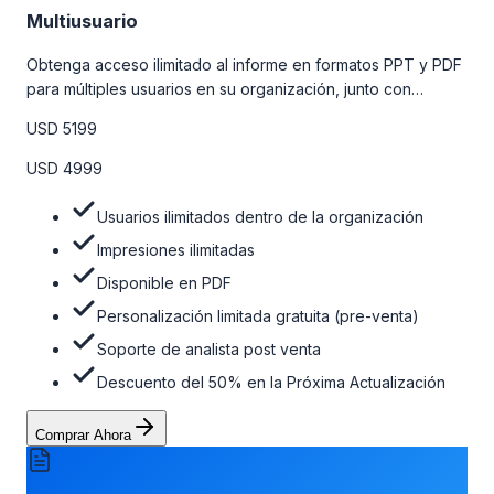
Multiusuario
Obtenga acceso ilimitado al informe en formatos PPT y PDF
para múltiples usuarios en su organización, junto con
personalizaciones limitadas gratuitas en la etapa de pre-
USD 5199
venta, el soporte post-venta de nuestros analistas y una
opción de actualización gratuita del informe dentro de 180
USD 4999
días de la compra. Para obtener más información, consulte
la tabla de precios a continuación.
Usuarios ilimitados dentro de la organización
Impresiones ilimitadas
Disponible en PDF
Personalización limitada gratuita (pre-venta)
Soporte de analista post venta
Descuento del 50% en la Próxima Actualización
Comprar Ahora