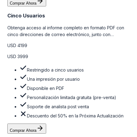
Comprar Ahora
Cinco Usuarios
Obtenga acceso al informe completo en formato PDF con
cinco direcciones de correo electrónico, junto con
personalizaciones limitadas gratuitas en la etapa de pre-
USD 4199
venta y el soporte post-venta de nuestros analistas. Para
obtener más información, consulte la tabla de precios a
USD 3999
continuación.
Restringido a cinco usuarios
Una impresión por usuario
Disponible en PDF
Personalización limitada gratuita (pre-venta)
Soporte de analista post venta
Descuento del 50% en la Próxima Actualización
Comprar Ahora