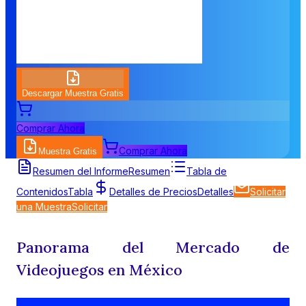
Descargar Muestra Gratis
Comprar Ahora
Comprar Ahora
Muestra Gratis
Resumen del Informe
Resumen
Tabla de
Contenidos
Tabla
Detalles de Precios
Detalles
Solicitar
una Muestra
Solicitar
Panorama del Mercado de
Videojuegos en México