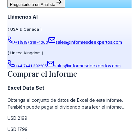
Preguntarle a un Analista
Llámenos Al
(
USA & Canada
)
sales@informesdeexpertos.com
+1 (818) 319-4060
(
United Kingdom
)
sales@informesdeexpertos.com
+44 7441 392205
Comprar el Informe
Excel Data Set
Obtenga el conjunto de datos de Excel de este informe.
También puede pagar el dividendo para leer el informe
detallado completo. Para obtener más información, consulte
USD 2199
la tabla de precios a continuación.
USD 1799