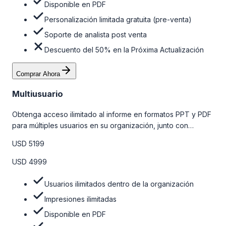
Disponible en PDF
Personalización limitada gratuita (pre-venta)
Soporte de analista post venta
Descuento del 50% en la Próxima Actualización
Comprar Ahora
Multiusuario
Obtenga acceso ilimitado al informe en formatos PPT y PDF
para múltiples usuarios en su organización, junto con
personalizaciones limitadas gratuitas en la etapa de pre-
USD 5199
venta, el soporte post-venta de nuestros analistas y una
opción de actualización gratuita del informe dentro de 180
USD 4999
días de la compra. Para obtener más información, consulte
la tabla de precios a continuación.
Usuarios ilimitados dentro de la organización
Impresiones ilimitadas
Disponible en PDF