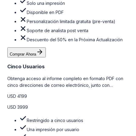
Solo una impresión
Disponible en PDF
Personalización limitada gratuita (pre-venta)
Soporte de analista post venta
Descuento del 50% en la Próxima Actualización
Comprar Ahora
Cinco Usuarios
Obtenga acceso al informe completo en formato PDF con
cinco direcciones de correo electrónico, junto con
personalizaciones limitadas gratuitas en la etapa de pre-
USD 4199
venta y el soporte post-venta de nuestros analistas. Para
obtener más información, consulte la tabla de precios a
USD 3999
continuación.
Restringido a cinco usuarios
Una impresión por usuario