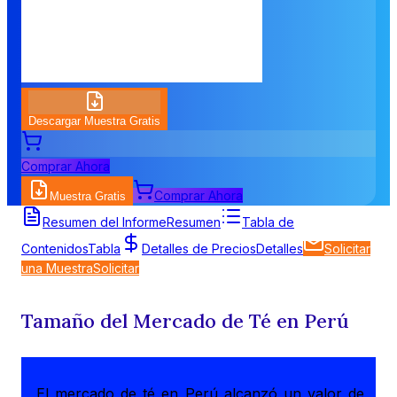
Descargar Muestra Gratis
Comprar Ahora
Comprar Ahora
Muestra Gratis
Resumen del Informe
Resumen
Tabla de
Contenidos
Tabla
Detalles de Precios
Detalles
Solicitar
una Muestra
Solicitar
Tamaño del Mercado de Té en Perú
El mercado de té en Perú alcanzó un valor de